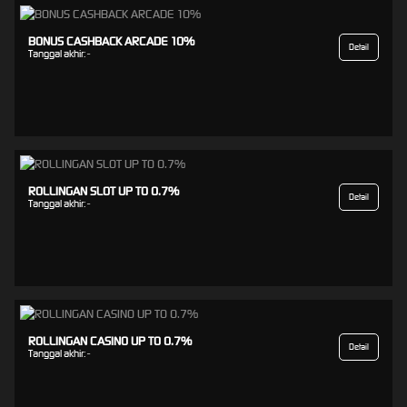
BONUS CASHBACK ARCADE 10%
Detail
Tanggal akhir:
-
ROLLINGAN SLOT UP TO 0.7%
Detail
Tanggal akhir:
-
ROLLINGAN CASINO UP TO 0.7%
Detail
Tanggal akhir:
-