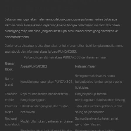
Dicek Sebelum Masuk
Sebelum menggunakan halaman sportsbook, pengguna perlu memeriksa beberapa
elemen dasar. Pemeriksaan ini penting karena banyak halaman tiruan memakai nama
brand yang mirip, tampilan yang dibuat serupa, atau tombol akses yang diarahkan ke
halaman berbeda.
Contoh area visual yang bisa digunakan untuk menampilkan bukti tampilan mobile, menu
sportsbook, dan informasi akses terbaru PUNCAK303.
Perbandingan elemen akses PUNCAK303 dan halaman tiruan
Elemen
Akses PUNCAK303
Halaman Tiruan
Dicek
Sering memakai variasi nama
Nama
Konsisten menggunakan PUNCAK303.
berbeda atau tambahan kata yang
brand
tidak jelas.
Tampilan
Rapi, mudah dibaca, dan tidak terlalu
Banyak pop-up, tombol
mobile
banyak gangguan.
mencurigakan, atau halaman kosong.
Informasi
Diletakkan dengan jelas dan mudah
Tidak jelas sumber update-nya dan
akses
ditemukan.
sering berpindah arah.
Navigasi
Sering diarahkan ke halaman lain
Mudah ditemukan dari halaman utama.
sportsbook
yang tidak relevan.
Struktur halaman terlihat konsisten dan
Sering menggunakan redirect