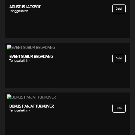
AGUSTUS JACKPOT
Detail
Tanggal akhir:
-
EVENT SUBUR BEGADANG
Detail
Tanggal akhir:
-
BONUS PANJAT TURNOVER
Detail
Tanggal akhir:
-