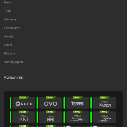
Race
Togel
Olahraga
Crash Game
Arcade
Poker
E-Sports
Sabung Ayam
Komunitas