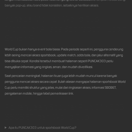
banyak pop-up, atau brand tidak konsisten, sebaiknya hentikan akses.
Kenapa Momen World Cup
Membuat Akses Sportsbook Lebih
Sensitif?
World Cup bukan hanya event bola biasa. Pada periode seperti ini, pengguna cenderung
lebih sering mencari akses sportsbook, update match, odds bola, dan jalur alternatif yang
bisa dibuka cepat. Kondisi tersebut membuat halaman seperti PUNCAK303 perlu
menyajikan informasi yang ringkas, aman, dan mudah diverifikasi.
Saat pencarian meningkat, halaman tiruan juga lebih mudah muncul karena banyak
pengguna mencari akses secara cepat. Itulah alasan mengapa halaman sportsbook World
Cup perlu memiliki struktur yang jelas, mulai dari ringkasan akses, informasi SBOBET,
pengalaman mobile, hingga tabel pemeriksaan link.
Pertanyaan Seputar PUNCAK303,
SBOBET, dan World Cup
Apa itu PUNCAK303 untuk sportsbook World Cup?