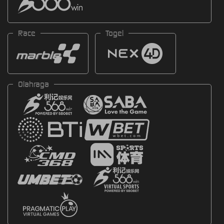
Race
Togel
Olahraga