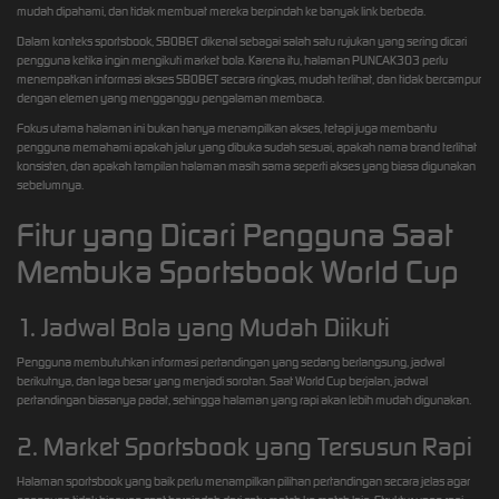
mudah dipahami, dan tidak membuat mereka berpindah ke banyak link berbeda.
Dalam konteks sportsbook, SBOBET dikenal sebagai salah satu rujukan yang sering dicari
pengguna ketika ingin mengikuti market bola. Karena itu, halaman PUNCAK303 perlu
menempatkan informasi akses SBOBET secara ringkas, mudah terlihat, dan tidak bercampur
dengan elemen yang mengganggu pengalaman membaca.
Fokus utama halaman ini bukan hanya menampilkan akses, tetapi juga membantu
pengguna memahami apakah jalur yang dibuka sudah sesuai, apakah nama brand terlihat
konsisten, dan apakah tampilan halaman masih sama seperti akses yang biasa digunakan
sebelumnya.
Fitur yang Dicari Pengguna Saat
Membuka Sportsbook World Cup
1. Jadwal Bola yang Mudah Diikuti
Pengguna membutuhkan informasi pertandingan yang sedang berlangsung, jadwal
berikutnya, dan laga besar yang menjadi sorotan. Saat World Cup berjalan, jadwal
pertandingan biasanya padat, sehingga halaman yang rapi akan lebih mudah digunakan.
2. Market Sportsbook yang Tersusun Rapi
Halaman sportsbook yang baik perlu menampilkan pilihan pertandingan secara jelas agar