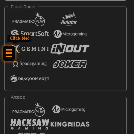
Crash Game
Click Me!
Arcade