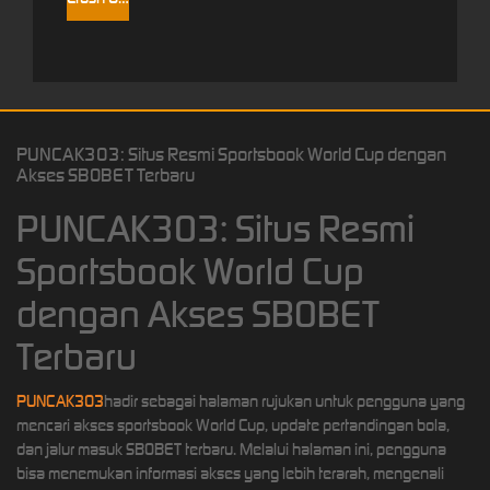
PUNCAK303: Situs Resmi Sportsbook World Cup dengan
Akses SBOBET Terbaru
PUNCAK303: Situs Resmi
Sportsbook World Cup
dengan Akses SBOBET
Terbaru
PUNCAK303
hadir sebagai halaman rujukan untuk pengguna yang
mencari akses sportsbook World Cup, update pertandingan bola,
dan jalur masuk SBOBET terbaru. Melalui halaman ini, pengguna
bisa menemukan informasi akses yang lebih terarah, mengenali