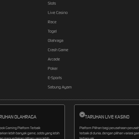
Slots
Live Casino
Race
Togel
Olahraga
Crash Game
Arcade
Poker
E-Sports
Sabung Ayam
RUHAN OLAHRAGA
TARUHAN LIVE KASINO
ook Gaming Platform Terbaik
Platform Pilihan bagi perusahaan-perusa
kan lebih banyak game, odds yang lebih
terbaik di dunia, dengan pilihan variasi g
 dan menyediakan pilihan yang lebih
terbanyak