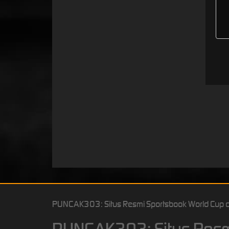
PUNCAK303: Situs Resmi Sportsbook World Cup