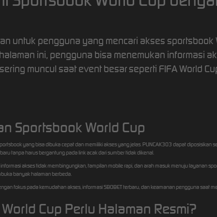
i Sportsbook World Cup deng
kan untuk pengguna yang mencari akses sportsbook W
 halaman ini, pengguna bisa menemukan informasi aks
g sering muncul saat event besar seperti FIFA World C
n Sportsbook World Cup
tsbook yang bisa dibuka cepat dan memiliki akses yang jelas. PUNCAK303 dapat diposisikan se
ru tanpa harus bergantung pada link acak dari sumber tidak dikenal.
masi akses tidak membingungkan, tampilan mobile rapi, dan arah masuk menuju layanan sportsbook
mbuka banyak halaman berbeda.
engan fokus pada kemudahan akses, informasi SBOBET terbaru, dan keamanan pengguna saat menc
World Cup Perlu Halaman Resmi?