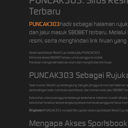
PUNCAK303: Situs Resm
Terbaru
PUNCAK303
hadir sebagai halaman ruju
dan jalur masuk SBOBET terbaru. Melalui
resmi, serta menghindari link tiruan yan
Akses sportsbook World Cup melalui jalur PUNCAK303.
Informasi akses SBOBET terbaru untuk pengguna mobile.
Panduan mengenali halaman resmi dan menghindari link tiruan.
PUNCAK303 Sebagai Rujuka
Saat momen World Cup berlangsung, banyak pengguna mencari halaman spor
pertandingan bola, membuka sportsbook, dan menemukan jalur SBOBET terba
Kebutuhan utama pengguna biasanya sederhana: halaman mudah dibuka, infor
kebutuhan tersebut secara langsung tanpa membuat pengguna harus me
Ringkasan:
PUNCAK303 menjadi titik rujukan akses sportsbook World Cup d
Mengapa Akses Sportsbook 