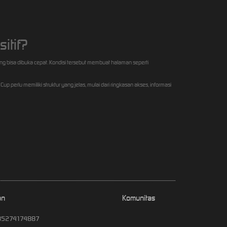
itif?
yang bisa dibuka cepat. Kondisi tersebut membuat halaman seperti
erlu memiliki struktur yang jelas, mulai dari ringkasan akses, informasi
an
Komunitas
85274174887