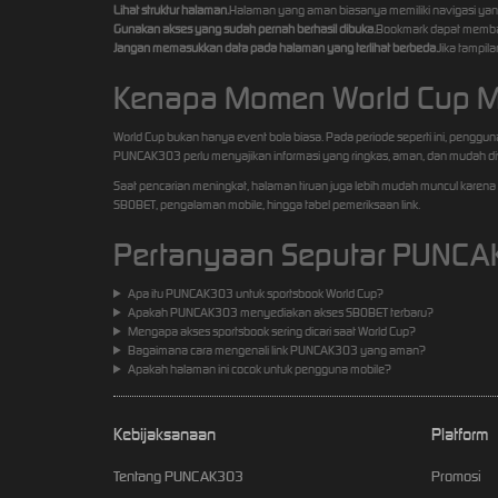
Lihat struktur halaman.
Halaman yang aman biasanya memiliki navigasi yang r
Gunakan akses yang sudah pernah berhasil dibuka.
Bookmark dapat membant
Jangan memasukkan data pada halaman yang terlihat berbeda.
Jika tampil
Kenapa Momen World Cup Me
World Cup bukan hanya event bola biasa. Pada periode seperti ini, pengguna
PUNCAK303 perlu menyajikan informasi yang ringkas, aman, dan mudah dive
Saat pencarian meningkat, halaman tiruan juga lebih mudah muncul karena b
SBOBET, pengalaman mobile, hingga tabel pemeriksaan link.
Pertanyaan Seputar PUNCA
Apa itu PUNCAK303 untuk sportsbook World Cup?
Apakah PUNCAK303 menyediakan akses SBOBET terbaru?
Mengapa akses sportsbook sering dicari saat World Cup?
Bagaimana cara mengenali link PUNCAK303 yang aman?
Apakah halaman ini cocok untuk pengguna mobile?
Kebijaksanaan
Platform
Tentang PUNCAK303
Promosi