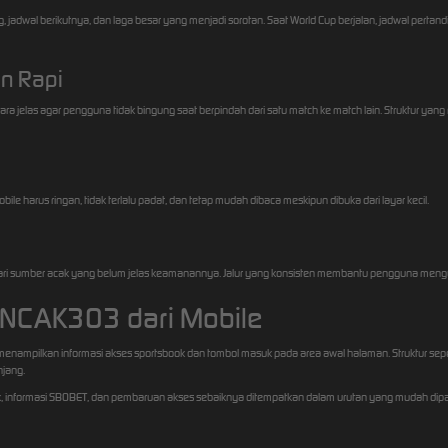
dwal berikutnya, dan laga besar yang menjadi sorotan. Saat World Cup berjalan, jadwal pertan
un Rapi
ara jelas agar pengguna tidak bingung saat berpindah dari satu match ke match lain. Struktur 
e harus ringan, tidak terlalu padat, dan tetap mudah dibaca meskipun dibuka dari layar kecil.
ari sumber acak yang belum jelas keamanannya. Jalur yang konsisten membantu pengguna menguran
NCAK303 dari Mobile
ampilkan informasi akses sportsbook dan tombol masuk pada area awal halaman. Struktur sepe
njang.
ook, informasi SBOBET, dan pembaruan akses sebaiknya ditempatkan dalam urutan yang mudah d