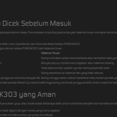
u Dicek Sebelum Masuk
rapa elemen dasar. Pemeriksaan ini penting karena banyak halaman tiruan memakai nama brand
 mobile, menu sportsbook, dan informasi akses terbaru PUNCAK303.
gan elemen akses PUNCAK303 dan halaman tiruan
Halaman Tiruan
Sering memakai variasi nama berbeda atau tambahan kata yang 
n.
Banyak pop-up, tombol mencurigakan, atau halaman kosong.
Tidak jelas sumber update-nya dan sering berpindah arah.
Sering diarahkan ke halaman lain yang tidak relevan.
ksa pengguna membuka banyak tab.
Sering menggunakan redirect berlebihan atau tautan pendek yang 
a saat periode World Cup, karena trafik tinggi sering membuat pengguna lebih rentan masuk ke hala
AK303 yang Aman
 pencarian, grup, atau media sosial. Beberapa detik untuk memeriksa tampilan dan konsistensi h
n tidak diganti dengan variasi yang mencurigakan.
tidak memiliki sumber yang bisa diverifikasi.