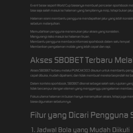
Event besar seperti World Cup biasanya membuat pencarian sportsbook meni
bisa saja salah masuk ke halaman yang tampilannya mirip, tetapi bukan jal
Halaman resmi membantu pengguna mendapatkan jalur yang lebih konsiste
sebelum melanjutkan.
Memudahkan pengguna menemukan jalur akses yang konsisten.
Mengurangi risiko masuk ke halaman tiruan.
Membantu pengguna membaca informasi sportsbook dalam satu tempat.
Memberikan pengalaman mobile yang lebih cepat dan rapi.
Akses SBOBET Terbaru Mel
Akses SBOBET terbaru melalui PUNCAK303 disusun untuk membantu penggu
cepat dibuka, mudah dipahami, dan tidak membuat mereka berpindah ke ba
Dalam konteks sportsbook, SBOBET dikenal sebagai salah satu rujukan yang
tidak bercampur dengan elemen yang mengganggu pengalaman membac
Fokus utama halaman ini bukan hanya menampilkan akses, tetapi juga me
biasa digunakan sebelumnya.
Fitur yang Dicari Pengguna
1. Jadwal Bola yang Mudah Diikuti