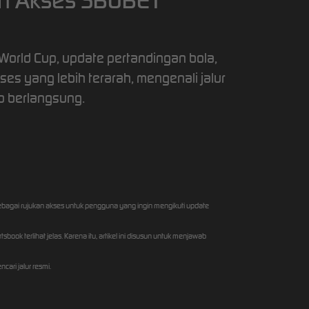
an Akses SBOBET
orld Cup, update pertandingan bola,
es yang lebih terarah, mengenali jalur
up berlangsung.
bagai rujukan akses untuk pengguna yang ingin mengikuti update
 terlihat jelas. Karena itu, artikel ini disusun untuk menjawab
ari jalur resmi.