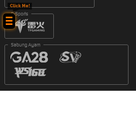
Click Me!
E-Sports
Sabung Ayam