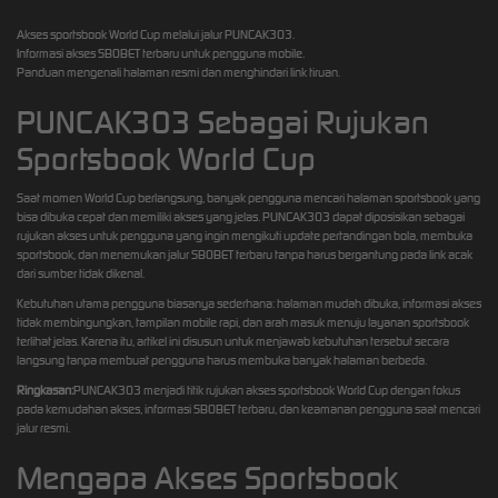
Akses sportsbook World Cup melalui jalur PUNCAK303.
Informasi akses SBOBET terbaru untuk pengguna mobile.
Panduan mengenali halaman resmi dan menghindari link tiruan.
PUNCAK303 Sebagai Rujukan
Sportsbook World Cup
Saat momen World Cup berlangsung, banyak pengguna mencari halaman sportsbook yang
bisa dibuka cepat dan memiliki akses yang jelas. PUNCAK303 dapat diposisikan sebagai
rujukan akses untuk pengguna yang ingin mengikuti update pertandingan bola, membuka
sportsbook, dan menemukan jalur SBOBET terbaru tanpa harus bergantung pada link acak
dari sumber tidak dikenal.
Kebutuhan utama pengguna biasanya sederhana: halaman mudah dibuka, informasi akses
tidak membingungkan, tampilan mobile rapi, dan arah masuk menuju layanan sportsbook
terlihat jelas. Karena itu, artikel ini disusun untuk menjawab kebutuhan tersebut secara
langsung tanpa membuat pengguna harus membuka banyak halaman berbeda.
Ringkasan:
PUNCAK303 menjadi titik rujukan akses sportsbook World Cup dengan fokus
pada kemudahan akses, informasi SBOBET terbaru, dan keamanan pengguna saat mencari
jalur resmi.
Mengapa Akses Sportsbook