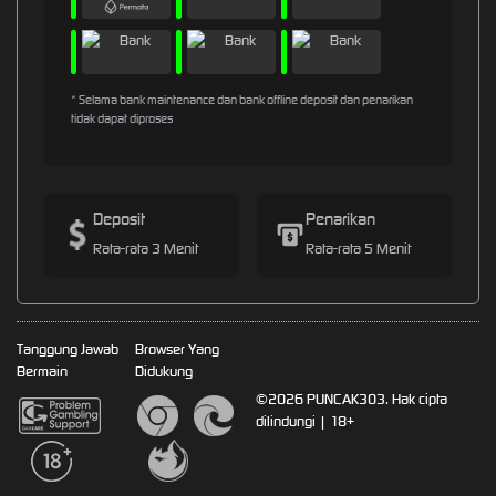
* Selama bank maintenance dan bank offline deposit dan penarikan
tidak dapat diproses
Deposit
Penarikan
Rata-rata 3 Menit
Rata-rata 5 Menit
Tanggung Jawab
Browser Yang
Bermain
Didukung
©2026 PUNCAK303. Hak cipta
dilindungi | 18+