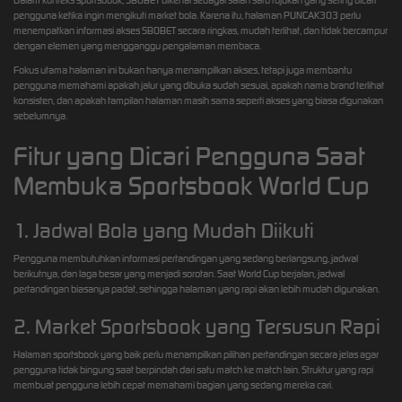
pengguna ketika ingin mengikuti market bola. Karena itu, halaman PUNCAK303 perlu
menempatkan informasi akses SBOBET secara ringkas, mudah terlihat, dan tidak bercampur
dengan elemen yang mengganggu pengalaman membaca.
Fokus utama halaman ini bukan hanya menampilkan akses, tetapi juga membantu
pengguna memahami apakah jalur yang dibuka sudah sesuai, apakah nama brand terlihat
konsisten, dan apakah tampilan halaman masih sama seperti akses yang biasa digunakan
sebelumnya.
Fitur yang Dicari Pengguna Saat
Membuka Sportsbook World Cup
1. Jadwal Bola yang Mudah Diikuti
Pengguna membutuhkan informasi pertandingan yang sedang berlangsung, jadwal
berikutnya, dan laga besar yang menjadi sorotan. Saat World Cup berjalan, jadwal
pertandingan biasanya padat, sehingga halaman yang rapi akan lebih mudah digunakan.
2. Market Sportsbook yang Tersusun Rapi
Halaman sportsbook yang baik perlu menampilkan pilihan pertandingan secara jelas agar
pengguna tidak bingung saat berpindah dari satu match ke match lain. Struktur yang rapi
membuat pengguna lebih cepat memahami bagian yang sedang mereka cari.