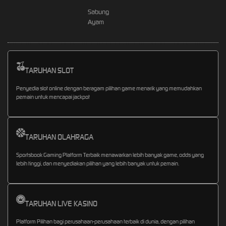
Sabung
Ayam
TARUHAN SLOT
Penyedia slot online dengan beragam pilihan game menarik yang memudahkan
pemain untuk mencapai jackpot
TARUHAN OLAHRAGA
Sportsbook Gaming Platform Terbaik menawarkan lebih banyak game, odds yang
lebih tinggi, dan menyediakan pilihan yang lebih banyak untuk pemain.
TARUHAN LIVE KASINO
Platform Pilihan bagi perusahaan-perusahaan terbaik di dunia, dengan pilihan