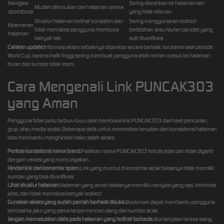
Navigasi
Sering diarahkan ke halaman lain
Mudah ditemukan dari halaman utama.
sportsbook
yang tidak relevan.
Struktur halaman terlihat konsisten dan
Sering menggunakan redirect
Keamanan
tidak memaksa pengguna membuka
berlebihan atau tautan pendek yang
halaman
banyak tab.
sulit diverifikasi.
Catatan update:
Informasi akses sebaiknya diperiksa secara berkala, terutama saat periode
World Cup, karena trafik tinggi sering membuat pengguna lebih rentan masuk ke halaman
tiruan dari sumber tidak resmi.
Cara Mengenali Link PUNCAK303
yang Aman
Pengguna tidak perlu terburu-buru saat membuka link PUNCAK303 dari hasil pencarian,
grup, atau media sosial. Beberapa detik untuk memeriksa tampilan dan konsistensi halaman
bisa membantu menghindari risiko salah akses.
Periksa konsistensi nama brand.
Pastikan nama PUNCAK303 tertulis jelas dan tidak diganti
dengan variasi yang mencurigakan.
Hindari link dari komentar spam.
Link yang muncul di komentar acak biasanya tidak memiliki
sumber yang bisa diverifikasi.
Lihat struktur halaman.
Halaman yang aman biasanya memiliki navigasi yang rapi, informasi
jelas, dan tidak memaksa banyak redirect.
Gunakan akses yang sudah pernah berhasil dibuka.
Bookmark dapat membantu pengguna
kembali ke jalur yang sama tanpa mencari ulang dari sumber acak.
Jangan memasukkan data pada halaman yang terlihat berbeda.
Jika tampilan terasa asing,