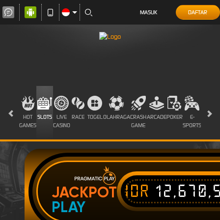
MASUK
DAFTAR
HOT
SLOTS
LIVE
RACE
TOGEL
OLAHRAGA
CRASH
ARCADE
POKER
E-
SABUN
GAMES
CASINO
GAME
SPORTS
AYAM
IDR
12,670,
JACKPOT
PLAY