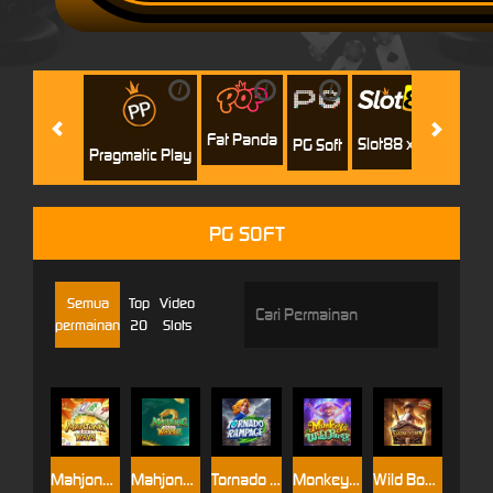
i
i
i
i
i
Facha
Fat Panda
Slot88 x PP
PG Soft
Pragmatic Play
PG SOFT
Semua
Top
Video
permainan
20
Slots
Mahjong Ways
Mahjong Ways 2
Tornado Rampage
Monkeys Wild Party
Wild Bounty Showdown