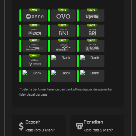
* Selama bank maintenance dan bank offline deposit dan penarikan
tidak dapat diproses
Deposit
Penarikan
Rata-rata 3 Menit
Rata-rata 5 Menit