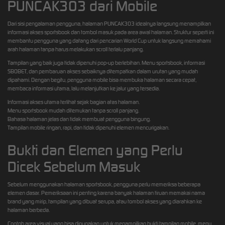
PUNCAK303 dari Mobile
Dari sisi pengalaman pengguna, halaman PUNCAK303 idealnya langsung menampilkan
informasi akses sportsbook dan tombol masuk pada area awal halaman. Struktur seperti ini
membantu pengguna yang datang dari pencarian World Cup untuk langsung memahami
arah halaman tanpa harus melakukan scroll terlalu panjang.
Tampilan yang baik juga tidak dipenuhi pop-up berlebihan. Menu sportsbook, informasi
SBOBET, dan pembaruan akses sebaiknya ditempatkan dalam urutan yang mudah
dipahami. Dengan begitu, pengguna mobile bisa membuka halaman secara cepat,
membaca informasi utama, lalu melanjutkan ke jalur yang tersedia.
Informasi akses utama terlihat sejak bagian atas halaman.
Menu sportsbook mudah ditemukan tanpa scroll panjang.
Bahasa halaman jelas dan tidak membuat pengguna bingung.
Tampilan mobile ringan, rapi, dan tidak dipenuhi elemen mencurigakan.
Bukti dan Elemen yang Perlu
Dicek Sebelum Masuk
Sebelum menggunakan halaman sportsbook, pengguna perlu memeriksa beberapa
elemen dasar. Pemeriksaan ini penting karena banyak halaman tiruan memakai nama
brand yang mirip, tampilan yang dibuat serupa, atau tombol akses yang diarahkan ke
halaman berbeda.
Contoh area visual yang bisa digunakan untuk menampilkan bukti tampilan mobile, menu