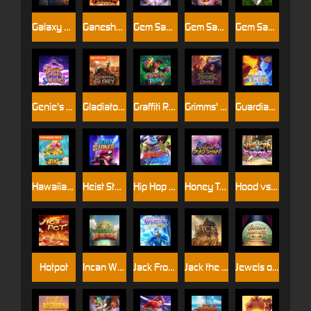
Galaxy Miner
Ganesha Gold
Gem Saviour
Gem Saviour Conquest
Gem Saviour Sword
Genie's 3 Wishes
Gladiator's Glory
Graffiti Rush
Grimms' Bounty: Hansel & Gretel
Guardians of Ice and Fire
Hawaiian Tiki
Heist Stakes
Hip Hop Panda
Honey Trap of Diao Chan
Hood vs Wolf
Hotpot
Incan Wonders
Jack Frost's Winter
Jack the Giant Hunter
Jewels of Prosperity