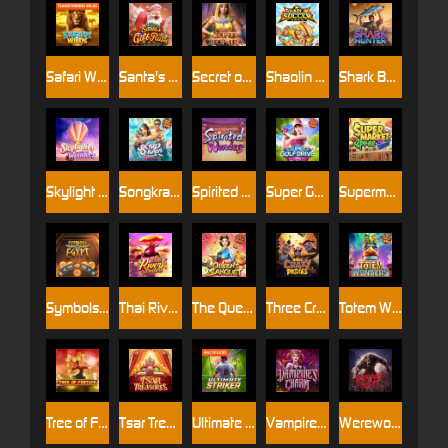
Safari Wilds
Santa's Gift Rush
Secret of Cleopatra
Shaolin Soccer
Shark Bounty
Skylight Wonders
Songkran Splash
Spirited Wonders
Super Golf Drive
Supermarket Spree
Symbols of Egypt
Thai River Wonders
The Queen's Banquet
Three Crazy Piggies
Totem Wonders
Tree of Fortune
Tsar Treasures
Ultimate Striker
Vampire's Charm
Werewolf's Hunt