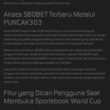
Memberikan pengalaman mobile yang lebih cepat dan rapi.
Akses SBOBET Terbaru Melalui
PUNCAK303
Akses SBOBET terbaru melalui PUNCAK303 disusun untuk membantu pengguna
menemukan jalur masuk yang lebih praktis saat mengikuti pertandingan World Cup. Dengan
jadwal bola yang padat, pengguna biasanya membutuhkan halaman yang cepat dibuka,
mudah dipahami, dan tidak membuat mereka berpindah ke banyak link berbeda.
Dalam konteks sportsbook, SBOBET dikenal sebagai salah satu rujukan yang sering dicari
pengguna ketika ingin mengikuti market bola. Karena itu, halaman PUNCAK303 perlu
menempatkan informasi akses SBOBET secara ringkas, mudah terlihat, dan tidak bercampur
dengan elemen yang mengganggu pengalaman membaca.
Fokus utama halaman ini bukan hanya menampilkan akses, tetapi juga membantu
pengguna memahami apakah jalur yang dibuka sudah sesuai, apakah nama brand terlihat
konsisten, dan apakah tampilan halaman masih sama seperti akses yang biasa digunakan
sebelumnya.
Fitur yang Dicari Pengguna Saat
Membuka Sportsbook World Cup