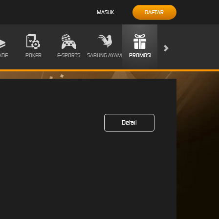
MASUK
DAFTAR
ADE
POKER
E-SPORTS
SABUNG AYAM
PROMOSI
Detail