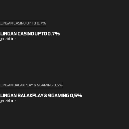
LINGAN CASINO UP TO 0.7%
gal akhir:
-
LINGAN BALAKPLAY & 9GAMING 0,5%
gal akhir:
-