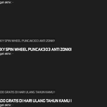
gal akhir:
-
KY SPIN WHEEL PUNCAK303 ANTI ZONK!!
gal akhir:
-
DO GRATIS DI HARI ULANG TAHUN KAMU !
gal akhir:
-