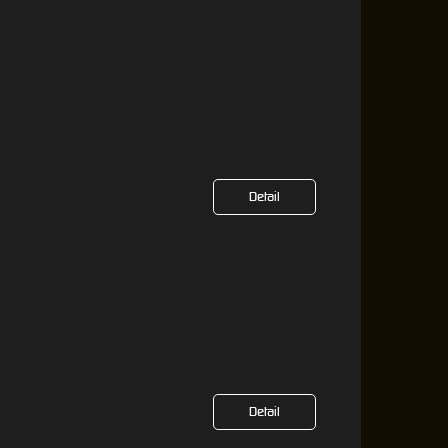
Detail
Detail