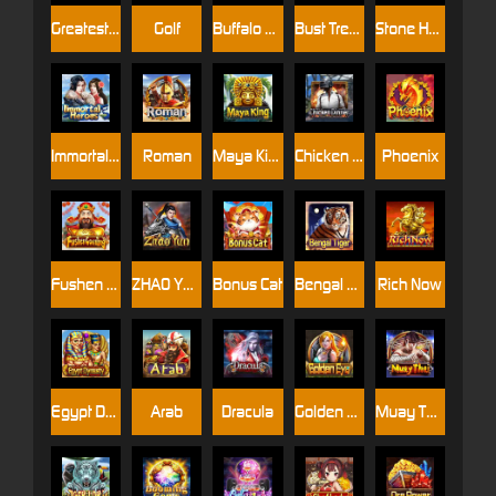
Greatest Circus
Golf
Buffalo Burst
Bust Treasury
Stone Hominid
Immortal Heroes
Roman
Maya King
Chicken Dinner
Phoenix
Fushen Coming
ZHAO YUN
Bonus Cat
Bengal Tiger
Rich Now
Egypt Dynasty
Arab
Dracula
Golden Eye
Muay Thai