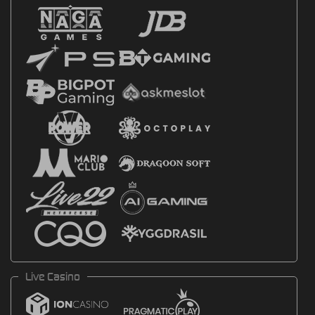
Live Casino