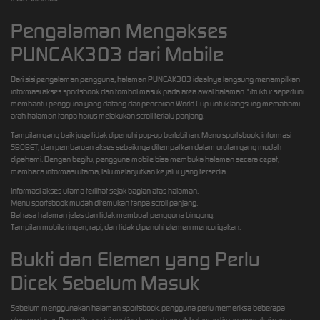
Pengalaman Mengakses
PUNCAK303 dari Mobile
Dari sisi pengalaman pengguna, halaman PUNCAK303 idealnya langsung menampilkan
informasi akses sportsbook dan tombol masuk pada area awal halaman. Struktur seperti ini
membantu pengguna yang datang dari pencarian World Cup untuk langsung memahami
arah halaman tanpa harus melakukan scroll terlalu panjang.
Tampilan yang baik juga tidak dipenuhi pop-up berlebihan. Menu sportsbook, informasi
SBOBET, dan pembaruan akses sebaiknya ditempatkan dalam urutan yang mudah
dipahami. Dengan begitu, pengguna mobile bisa membuka halaman secara cepat,
membaca informasi utama, lalu melanjutkan ke jalur yang tersedia.
Informasi akses utama terlihat sejak bagian atas halaman.
Menu sportsbook mudah ditemukan tanpa scroll panjang.
Bahasa halaman jelas dan tidak membuat pengguna bingung.
Tampilan mobile ringan, rapi, dan tidak dipenuhi elemen mencurigakan.
Bukti dan Elemen yang Perlu
Dicek Sebelum Masuk
Sebelum menggunakan halaman sportsbook, pengguna perlu memeriksa beberapa