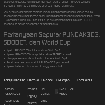
bisa dibuka cepat. Kondisi tersebut membuat halaman seperti PUNCAK303 perlu
menyajikan informasi yang ringkas, aman, dan mudah diverifikasi.
Saat pencarian meningkat, halaman tiruan juga lebih mudah muncul karena banyak
pengguna mencari akses secara cepat. Itulah alasan mengapa halaman sportsbook World
Cup perlu memiliki struktur yang jelas, mulai dari ringkasan akses, informasi SBOBET,
pengalaman mobile, hingga tabel pemeriksaan link.
Pertanyaan Seputar PUNCAK303,
SBOBET, dan World Cup
Apa itu PUNCAK303 untuk sportsbook World Cup?
Apakah PUNCAK303 menyediakan akses SBOBET terbaru?
Mengapa akses sportsbook sering dicari saat World Cup?
Bagaimana cara mengenali link PUNCAK303 yang aman?
Apakah halaman ini cocok untuk pengguna mobile?
Kebijaksanaan
Platform
Kategori
Dukungan
Komunitas
Tentang
Promosi
Hot
+62852741
PUNCAK303
Games
74887
Loyalty
Responsible
Slots
Referral