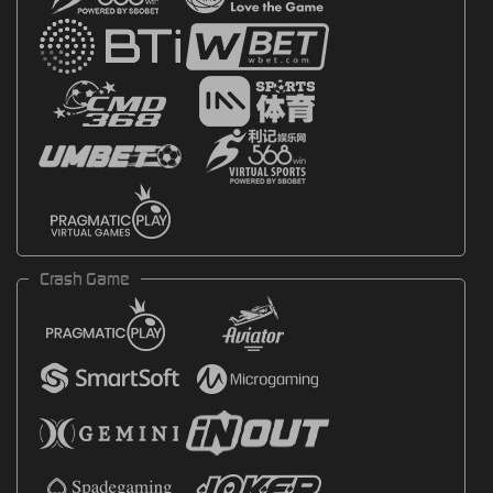
Crash Game