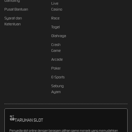
Gambling
Live
Pusat Bantuan
Casino
Syarat dan
Race
Ketentuan
Togel
Olahraga
Crash
Game
Arcade
Poker
E-Sports
Sabung
Ayam
TARUHAN SLOT
Penyedia slot online dengan beragam pilihan game menarik yang memudahkan