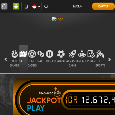
MASUK
DAFTAR
HOT
SLOTS
LIVE
RACE
TOGEL
OLAHRAGA
CRASH
ARCADE
POKER
E-
SABUN
GAMES
CASINO
GAME
SPORTS
AYAM
IDR
12,672,
JACKPOT
PLAY