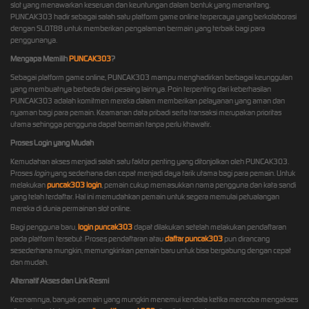
slot yang menawarkan keseruan dan keuntungan dalam bentuk yang menantang.
PUNCAK303 hadir sebagai salah satu platform game online terpercaya yang berkolaborasi
dengan SLOT88 untuk memberikan pengalaman bermain yang terbaik bagi para
penggunanya.
Mengapa Memilih
PUNCAK303
?
Sebagai platform game online, PUNCAK303 mampu menghadirkan berbagai keunggulan
yang membuatnya berbeda dari pesaing lainnya. Poin terpenting dari keberhasilan
PUNCAK303 adalah komitmen mereka dalam memberikan pelayanan yang aman dan
nyaman bagi para pemain. Keamanan data pribadi serta transaksi merupakan prioritas
utama sehingga pengguna dapat bermain tanpa perlu khawatir.
Proses Login yang Mudah
Kemudahan akses menjadi salah satu faktor penting yang ditonjolkan oleh PUNCAK303.
Proses
login
yang sederhana dan cepat menjadi daya tarik utama bagi para pemain. Untuk
melakukan
puncak303 login
, pemain cukup memasukkan nama pengguna dan kata sandi
yang telah terdaftar. Hal ini memudahkan pemain untuk segera memulai petualangan
mereka di dunia permainan slot online.
Bagi pengguna baru,
login puncak303
dapat dilakukan setelah melakukan pendaftaran
pada platform tersebut. Proses pendaftaran atau
daftar puncak303
pun dirancang
sesederhana mungkin, memungkinkan pemain baru untuk bisa bergabung dengan cepat
dan mudah.
Alternatif Akses dan Link Resmi
Keenamnya, banyak pemain yang mungkin menemui kendala ketika mencoba mengakses