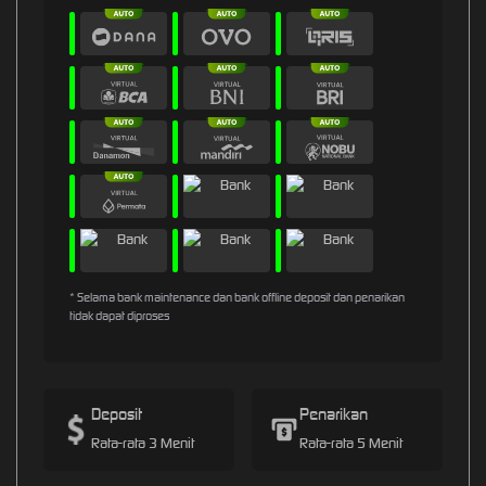
* Selama bank maintenance dan bank offline deposit dan penarikan
tidak dapat diproses
Deposit
Penarikan
Rata-rata 3 Menit
Rata-rata 5 Menit