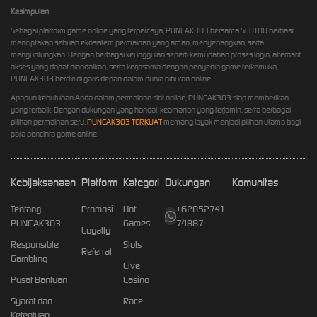
Kesimpulan
Sebagai platform game online yang terpercaya, PUNCAK303 bersama SLOT88 berhasil
menciptakan sebuah ekosistem permainan yang aman, menyenangkan, serta
menguntungkan. Dengan berbagai keunggulan seperti kemudahan proses login, alternatif
akses yang dapat diandalkan, serta kerjasama dengan penyedia game terkemuka,
PUNCAK303 berdiri di garis depan dalam dunia hiburan online.
Apapun kebutuhan Anda dalam permainan slot online, PUNCAK303 siap memberikan
yang terbaik. Dengan dukungan yang handal, keamanan yang terjamin, serta berbagai
pilihan permainan seru,
PUNCAK303 TERKUAT
memang layak menjadi pilihan utama bagi
para pencinta game online.
Kebijaksanaan
Platform
Kategori
Dukungan
Komunitas
Tentang
Promosi
Hot
+62852741
PUNCAK303
Games
74887
Loyalty
Responsible
Slots
Referral
Gambling
Live
Pusat Bantuan
Casino
Syarat dan
Race
Ketentuan