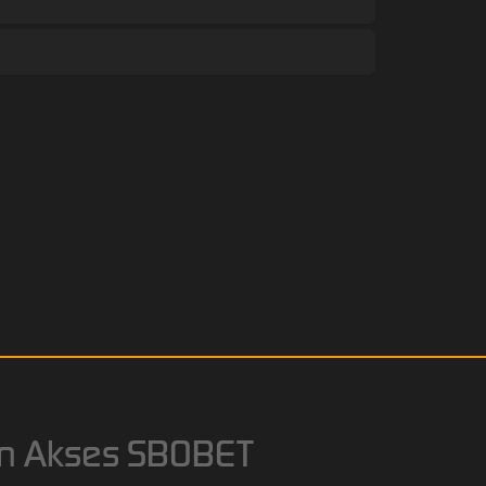
an Akses SBOBET