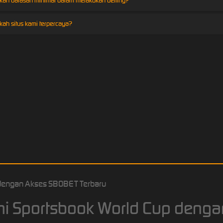
kah batasan minimal dalam melakukan betting?
kah situs kami terpercaya?
 dengan Akses SBOBET Terbaru
i Sportsbook World Cup deng