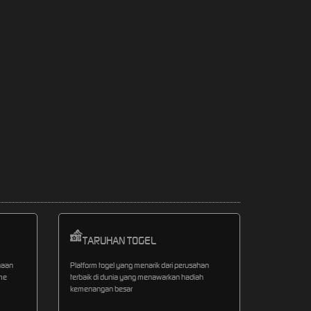
TARUHAN TOGEL
haan
Platform togel yang menarik dari perusahan
ame
terbaik di dunia yang menawarkan hadiah
kemenangan besar