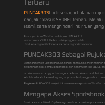
Terbaru
PUNCAK303
hadir sebagai halaman ruju
dan jalur masuk SBOBET terbaru. Melalui
resmi, serta menghindari link tiruan yan
Akses sportsbook World Cup melalui jalur PUNCAK303.
Informasi akses SBOBET terbaru untuk pengguna mobile.
Panduan mengenali halaman resmi dan menghindari link tiruan.
PUNCAK303 Sebagai Rujuka
Saat momen World Cup berlangsung, banyak pengguna mencari halaman spor
pertandingan bola, membuka sportsbook, dan menemukan jalur SBOBET terba
Kebutuhan utama pengguna biasanya sederhana: halaman mudah dibuka, infor
kebutuhan tersebut secara langsung tanpa membuat pengguna harus me
Ringkasan:
PUNCAK303 menjadi titik rujukan akses sportsbook World Cup d
Mengapa Akses Sportsbook 
Event besar seperti World Cup biasanya membuat pencarian sportsbook meni