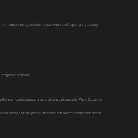
yang rapi membuat pengguna lebih cepat memahami bagian yang sedang
gi risiko salah klik.
rti ini membantu pengguna yang datang dari pencarian World Cup untuk
ipahami. Dengan begitu, pengguna mobile bisa membuka halaman secara