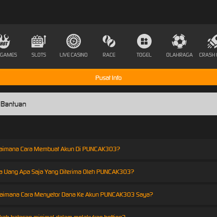
 GAMES
SLOTS
LIVE CASINO
RACE
TOGEL
OLAHRAGA
CRASH
Pusat Info
 Bantuan
gaimana Cara Membuat Akun Di PUNCAK303?
a Uang Apa Saja Yang Diterima Oleh PUNCAK303?
gaimana Cara Menyetor Dana Ke Akun PUNCAK303 Saya?