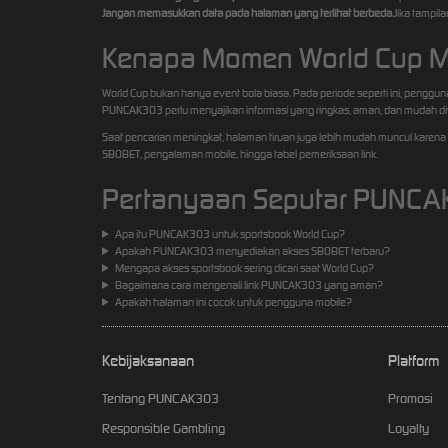
Jangan memasukkan data pada halaman yang terlihat berbeda.
Jika tampil
Kenapa Momen World Cup Me
World Cup bukan hanya event bola biasa. Pada periode seperti ini, pengguna
PUNCAK303 perlu menyajikan informasi yang ringkas, aman, dan mudah dive
Saat pencarian meningkat, halaman tiruan juga lebih mudah muncul karena b
SBOBET, pengalaman mobile, hingga tabel pemeriksaan link.
Pertanyaan Seputar PUNCA
Apa itu PUNCAK303 untuk sportsbook World Cup?
Apakah PUNCAK303 menyediakan akses SBOBET terbaru?
Mengapa akses sportsbook sering dicari saat World Cup?
Bagaimana cara mengenali link PUNCAK303 yang aman?
Apakah halaman ini cocok untuk pengguna mobile?
Kebijaksanaan
Platform
Tentang PUNCAK303
Promosi
Responsible Gambling
Loyalty