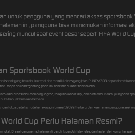
kan untuk pengguna yang mencari akses sportsbook W
 halaman ini, pengguna bisa menemukan informasi aks
g sering muncul saat event besar seperti FIFA World C
n Sportsbook World Cup
tsbook yang bisa dibuka cepat dan memiliki akses yang jelas. PUNCAK303 dapat diposisikan se
ru tanpa harus bergantung pada link acak dari sumber tidak dikenal.
masi akses tidak membingungkan, tampilan mobile rapi, dan arah masuk menuju layanan sportsbook
mbuka banyak halaman berbeda.
engan fokus pada kemudahan akses, informasi SBOBET terbaru, dan keamanan pengguna saat menc
World Cup Perlu Halaman Resmi?
ngkat. Di saat yang sama, halaman tiruan, link pendek tidak jelas, dan tautan dari komentar spa