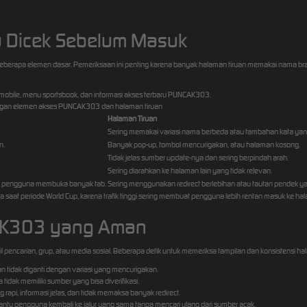
u Dicek Sebelum Masuk
rapa elemen dasar. Pemeriksaan ini penting karena banyak halaman tiruan memakai nama brand
 mobile, menu sportsbook, dan informasi akses terbaru PUNCAK303.
gan elemen akses PUNCAK303 dan halaman tiruan
Halaman Tiruan
Sering memakai variasi nama berbeda atau tambahan kata yang 
n.
Banyak pop-up, tombol mencurigakan, atau halaman kosong.
Tidak jelas sumber update-nya dan sering berpindah arah.
Sering diarahkan ke halaman lain yang tidak relevan.
ksa pengguna membuka banyak tab.
Sering menggunakan redirect berlebihan atau tautan pendek yang 
a saat periode World Cup, karena trafik tinggi sering membuat pengguna lebih rentan masuk ke hala
AK303 yang Aman
 pencarian, grup, atau media sosial. Beberapa detik untuk memeriksa tampilan dan konsistensi h
n tidak diganti dengan variasi yang mencurigakan.
tidak memiliki sumber yang bisa diverifikasi.
api, informasi jelas, dan tidak memaksa banyak redirect.
u pengguna kembali ke jalur yang sama tanpa mencari ulang dari sumber acak.