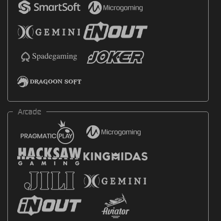
Arcade