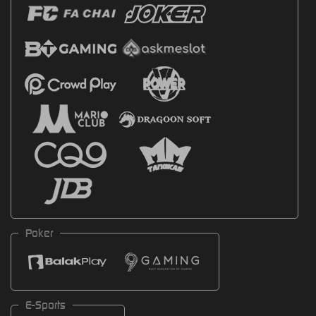
Poker
E-Sports