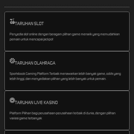
TARUHAN SLOT
Penyedia slot online dengan beragam pilihan game menarik yang memudahkan
pemain untuk mencapai jackpot
TARUHAN OLAHRAGA
Sportsbook Gaming Platform Terbaik menawarkan lebih banyak game, odds yang
lebih tinggi, dan menyediakan pilihan yang lebih banyak untuk pemain.
TARUHAN LIVE KASINO
Platform Pilihan bagi perusahaan-perusahaan terbaik di dunia, dengan pilihan
variasi game terbanyak