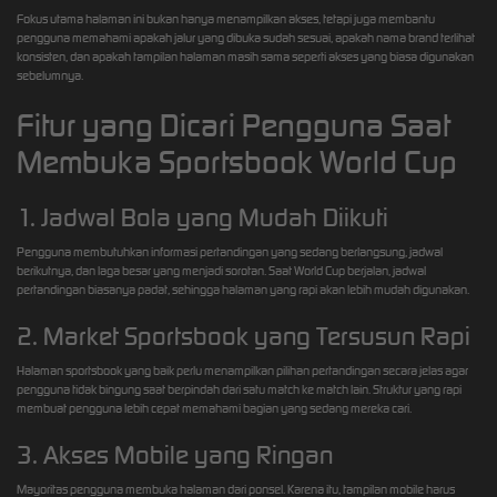
Fokus utama halaman ini bukan hanya menampilkan akses, tetapi juga membantu
pengguna memahami apakah jalur yang dibuka sudah sesuai, apakah nama brand terlihat
konsisten, dan apakah tampilan halaman masih sama seperti akses yang biasa digunakan
sebelumnya.
Fitur yang Dicari Pengguna Saat
Membuka Sportsbook World Cup
1. Jadwal Bola yang Mudah Diikuti
Pengguna membutuhkan informasi pertandingan yang sedang berlangsung, jadwal
berikutnya, dan laga besar yang menjadi sorotan. Saat World Cup berjalan, jadwal
pertandingan biasanya padat, sehingga halaman yang rapi akan lebih mudah digunakan.
2. Market Sportsbook yang Tersusun Rapi
Halaman sportsbook yang baik perlu menampilkan pilihan pertandingan secara jelas agar
pengguna tidak bingung saat berpindah dari satu match ke match lain. Struktur yang rapi
membuat pengguna lebih cepat memahami bagian yang sedang mereka cari.
3. Akses Mobile yang Ringan
Mayoritas pengguna membuka halaman dari ponsel. Karena itu, tampilan mobile harus