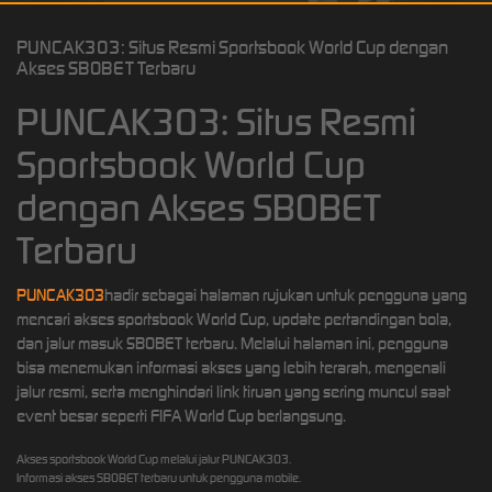
PUNCAK303: Situs Resmi Sportsbook World Cup dengan
Akses SBOBET Terbaru
PUNCAK303: Situs Resmi
Sportsbook World Cup
dengan Akses SBOBET
Terbaru
PUNCAK303
hadir sebagai halaman rujukan untuk pengguna yang
mencari akses sportsbook World Cup, update pertandingan bola,
dan jalur masuk SBOBET terbaru. Melalui halaman ini, pengguna
bisa menemukan informasi akses yang lebih terarah, mengenali
jalur resmi, serta menghindari link tiruan yang sering muncul saat
event besar seperti FIFA World Cup berlangsung.
Akses sportsbook World Cup melalui jalur PUNCAK303.
Informasi akses SBOBET terbaru untuk pengguna mobile.