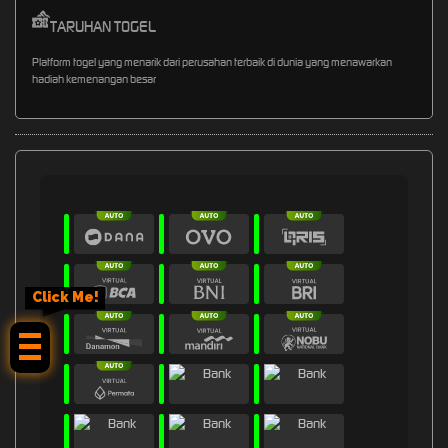
TARUHAN TOGEL
Platform togel yang menarik dari perusahan terbaik di dunia yang menawarkan
hadiah kemenangan besar
Click Me!