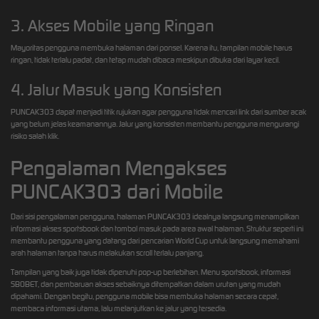
3. Akses Mobile yang Ringan
Mayoritas pengguna membuka halaman dari ponsel. Karena itu, tampilan mobile harus
ringan, tidak terlalu padat, dan tetap mudah dibaca meskipun dibuka dari layar kecil.
4. Jalur Masuk yang Konsisten
PUNCAK303 dapat menjadi titik rujukan agar pengguna tidak mencari link dari sumber acak
yang belum jelas keamanannya. Jalur yang konsisten membantu pengguna mengurangi
risiko salah klik.
Pengalaman Mengakses
PUNCAK303 dari Mobile
Dari sisi pengalaman pengguna, halaman PUNCAK303 idealnya langsung menampilkan
informasi akses sportsbook dan tombol masuk pada area awal halaman. Struktur seperti ini
membantu pengguna yang datang dari pencarian World Cup untuk langsung memahami
arah halaman tanpa harus melakukan scroll terlalu panjang.
Tampilan yang baik juga tidak dipenuhi pop-up berlebihan. Menu sportsbook, informasi
SBOBET, dan pembaruan akses sebaiknya ditempatkan dalam urutan yang mudah
dipahami. Dengan begitu, pengguna mobile bisa membuka halaman secara cepat,
membaca informasi utama, lalu melanjutkan ke jalur yang tersedia.