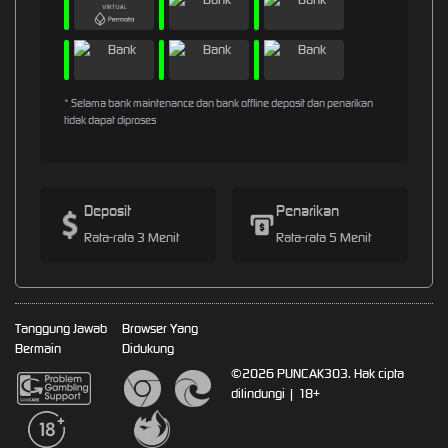
* Selama bank maintenance dan bank offline deposit dan penarikan
tidak dapat diproses
Deposit
Penarikan
Rata-rata 3 Menit
Rata-rata 5 Menit
Tanggung Jawab
Browser Yang
Bermain
Didukung
©2026 PUNCAK303. Hak cipta
dilindungi | 18+