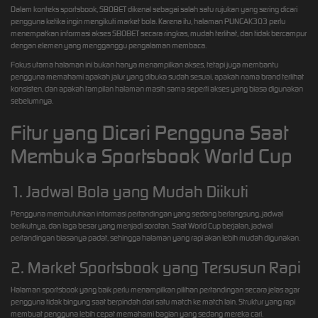
Dalam konteks sportsbook, SBOBET dikenal sebagai salah satu rujukan yang sering dicari
pengguna ketika ingin mengikuti market bola. Karena itu, halaman PUNCAK303 perlu
menempatkan informasi akses SBOBET secara ringkas, mudah terlihat, dan tidak bercampur
dengan elemen yang mengganggu pengalaman membaca.
Fokus utama halaman ini bukan hanya menampilkan akses, tetapi juga membantu
pengguna memahami apakah jalur yang dibuka sudah sesuai, apakah nama brand terlihat
konsisten, dan apakah tampilan halaman masih sama seperti akses yang biasa digunakan
sebelumnya.
Fitur yang Dicari Pengguna Saat
Membuka Sportsbook World Cup
1. Jadwal Bola yang Mudah Diikuti
Pengguna membutuhkan informasi pertandingan yang sedang berlangsung, jadwal
berikutnya, dan laga besar yang menjadi sorotan. Saat World Cup berjalan, jadwal
pertandingan biasanya padat, sehingga halaman yang rapi akan lebih mudah digunakan.
2. Market Sportsbook yang Tersusun Rapi
Halaman sportsbook yang baik perlu menampilkan pilihan pertandingan secara jelas agar
pengguna tidak bingung saat berpindah dari satu match ke match lain. Struktur yang rapi
membuat pengguna lebih cepat memahami bagian yang sedang mereka cari.