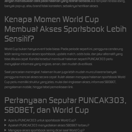
Jangan memasukkan data pada halaman yang terlihat berbeda.
Jika tampilan terasa asing,
banyak pop-up, atau brand tidak konsisten, sebaiknya hentikan akses.
Kenapa Momen World Cup
Membuat Akses Sportsbook Lebih
Sensitif?
World Cup bukan hanya event bola biasa. Pada periode seperti ini, pengguna cenderung
lebih sering mencari akses sportsbook, update match, odds bola, dan jalur alternatif yang
bisa dibuka cepat. Kondisi tersebut membuat halaman seperti PUNCAK303 perlu
menyajikan informasi yang ringkas, aman, dan mudah diverifikasi.
Saat pencarian meningkat, halaman tiruan juga lebih mudah muncul karena banyak
pengguna mencari akses secara cepat. Itulah alasan mengapa halaman sportsbook World
Cup perlu memiliki struktur yang jelas, mulai dari ringkasan akses, informasi SBOBET,
pengalaman mobile, hingga tabel pemeriksaan link.
Pertanyaan Seputar PUNCAK303,
SBOBET, dan World Cup
Apa itu PUNCAK303 untuk sportsbook World Cup?
Apakah PUNCAK303 menyediakan akses SBOBET terbaru?
Mengapa akses sportsbook sering dicari saat World Cup?