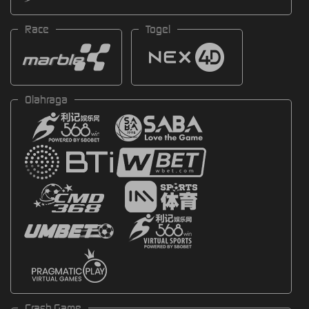
Race
Togel
Olahraga
Crash Game