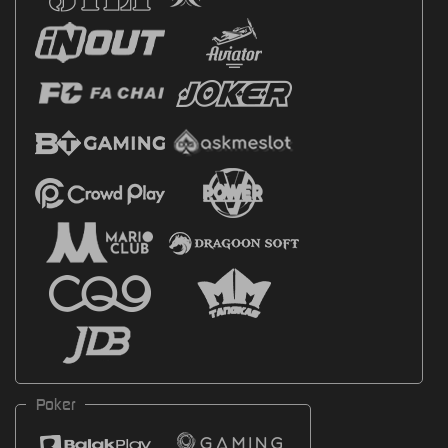
Poker