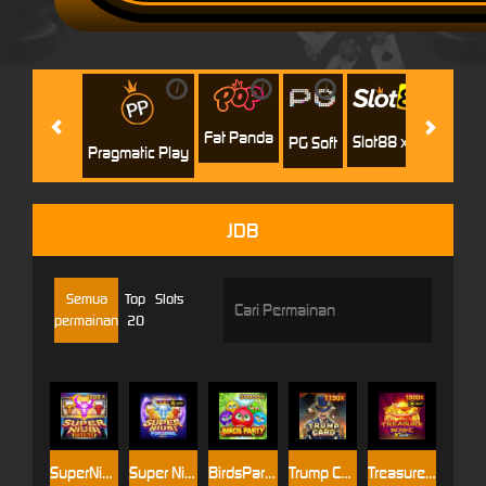
i
i
i
i
i
Facha
Fat Panda
Slot88 x PP
PG Soft
Pragmatic Play
JDB
Semua
Top
Slots
permainan
20
SuperNiubiDeluxe
Super Niubi Fortune X-Huge
BirdsParty
Trump Card
TreasureBowl