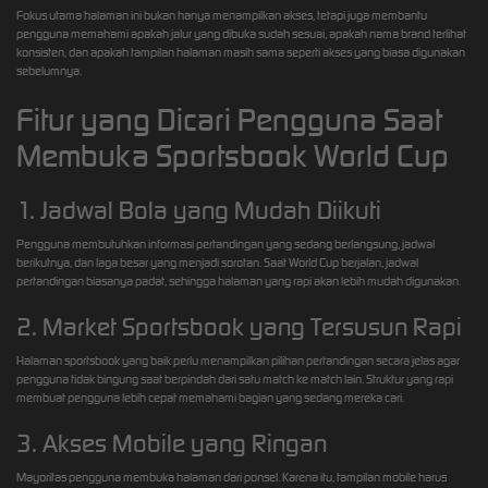
Fokus utama halaman ini bukan hanya menampilkan akses, tetapi juga membantu
pengguna memahami apakah jalur yang dibuka sudah sesuai, apakah nama brand terlihat
konsisten, dan apakah tampilan halaman masih sama seperti akses yang biasa digunakan
sebelumnya.
Fitur yang Dicari Pengguna Saat
Membuka Sportsbook World Cup
1. Jadwal Bola yang Mudah Diikuti
Pengguna membutuhkan informasi pertandingan yang sedang berlangsung, jadwal
berikutnya, dan laga besar yang menjadi sorotan. Saat World Cup berjalan, jadwal
pertandingan biasanya padat, sehingga halaman yang rapi akan lebih mudah digunakan.
2. Market Sportsbook yang Tersusun Rapi
Halaman sportsbook yang baik perlu menampilkan pilihan pertandingan secara jelas agar
pengguna tidak bingung saat berpindah dari satu match ke match lain. Struktur yang rapi
membuat pengguna lebih cepat memahami bagian yang sedang mereka cari.
3. Akses Mobile yang Ringan
Mayoritas pengguna membuka halaman dari ponsel. Karena itu, tampilan mobile harus