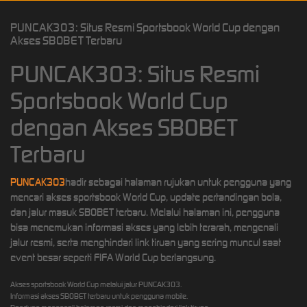
PUNCAK303: Situs Resmi Sportsbook World Cup dengan
Akses SBOBET Terbaru
PUNCAK303: Situs Resmi
Sportsbook World Cup
dengan Akses SBOBET
Terbaru
PUNCAK303
hadir sebagai halaman rujukan untuk pengguna yang
mencari akses sportsbook World Cup, update pertandingan bola,
dan jalur masuk SBOBET terbaru. Melalui halaman ini, pengguna
bisa menemukan informasi akses yang lebih terarah, mengenali
jalur resmi, serta menghindari link tiruan yang sering muncul saat
event besar seperti FIFA World Cup berlangsung.
Akses sportsbook World Cup melalui jalur PUNCAK303.
Informasi akses SBOBET terbaru untuk pengguna mobile.