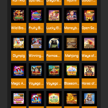
KOI TRIO
OpenSesameII
DragonsWorld
Mjolnir
Golden Hoof Quest
Wild Bronco
Fruity Bonanza
Lucky Elephant X-Huge
Moneybags Man
Open Sesame Mega
Olympig
Winning Mask
Formosa Bear
Mahjong
Ways of the Holy Horse
Magic Ace WILD LOCK
Voyage of Cryo Gunner X-Lock
Voyage of Blast Raider X-Lock
Blossom of Wealth
Horse of Bounty