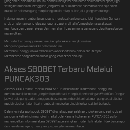
yang sama, halaman tiruan, link pendek tidak jelas, dan tautan dari komentar spam juga
sering bermunculan. Pengguna yang terburu-buru mencari akses bola bisa saja salah
masuk ke halaman yang tampilannya mirip, tetapi bukan jalur yang seharusnya.
Halaman resmi membantu pengguna mendapatkan jalur yang lebih konsisten. Dengan
struktur halaman yang jelas, pengguna dapat melihat informasi utama sejak awal,
membaca pembaruan akses, dan memahami bagian mana yang perlu diperiksa sebelum
melanjutkan.
Memudahkan pengguna menemukan jalur akses yang konsisten.
Mengurangi risiko masuk ke halaman tiruan.
Membantu pengguna membaca informasi sportsbook dalam satu tempat.
Memberikan pengalaman mobile yang lebih cepat dan rapi.
Akses SBOBET Terbaru Melalui
PUNCAK303
Akses SBOBET terbaru melalui PUNCAK303 disusun untuk membantu pengguna
menemukan jalur masuk yang lebih praktis saat mengikuti pertandingan World Cup. Dengan
jadwal bola yang padat, pengguna biasanya membutuhkan halaman yang cepat dibuka,
mudah dipahami, dan tidak membuat mereka berpindah ke banyak link berbeda.
Dalam konteks sportsbook, SBOBET dikenal sebagai salah satu rujukan yang sering dicari
pengguna ketika ingin mengikuti market bola. Karena itu, halaman PUNCAK303 perlu
menempatkan informasi akses SBOBET secara ringkas, mudah terlihat, dan tidak bercampur
dengan elemen yang mengganggu pengalaman membaca.