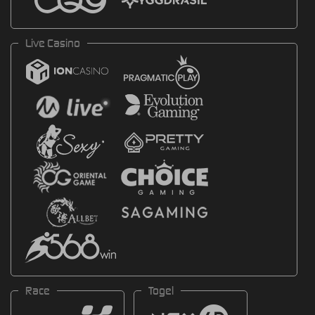
Live Casino
Race
Togel