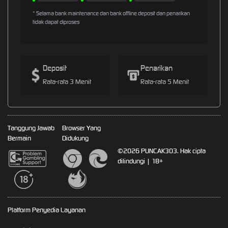
* Selama bank maintenance dan bank offline deposit dan penarikan
tidak dapat diproses
Deposit
Penarikan
Rata-rata 3 Menit
Rata-rata 5 Menit
Tanggung Jawab
Browser Yang
Bermain
Didukung
©2026 PUNCAK303. Hak cipta
dilindungi | 18+
Platform Penyedia Layanan