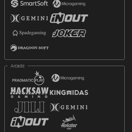
Arcade