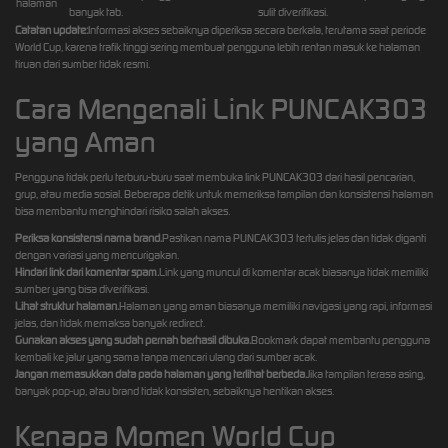
halaman
banyak tab.
sulit diverifikasi.
Catatan update:
Informasi akses sebaiknya diperiksa secara berkala, terutama saat periode
World Cup, karena trafik tinggi sering membuat pengguna lebih rentan masuk ke halaman
tiruan dari sumber tidak resmi.
Cara Mengenali Link PUNCAK303
yang Aman
Pengguna tidak perlu terburu-buru saat membuka link PUNCAK303 dari hasil pencarian,
grup, atau media sosial. Beberapa detik untuk memeriksa tampilan dan konsistensi halaman
bisa membantu menghindari risiko salah akses.
Periksa konsistensi nama brand.
Pastikan nama PUNCAK303 tertulis jelas dan tidak diganti
dengan variasi yang mencurigakan.
Hindari link dari komentar spam.
Link yang muncul di komentar acak biasanya tidak memiliki
sumber yang bisa diverifikasi.
Lihat struktur halaman.
Halaman yang aman biasanya memiliki navigasi yang rapi, informasi
jelas, dan tidak memaksa banyak redirect.
Gunakan akses yang sudah pernah berhasil dibuka.
Bookmark dapat membantu pengguna
kembali ke jalur yang sama tanpa mencari ulang dari sumber acak.
Jangan memasukkan data pada halaman yang terlihat berbeda.
Jika tampilan terasa asing,
banyak pop-up, atau brand tidak konsisten, sebaiknya hentikan akses.
Kenapa Momen World Cup